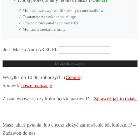
Dodaj profesjonalny montaż maska
(+500 zł)
✓ Montaż przez wykwalifikowanych mechaników
✓ Gwarancja na wykonaną usługę
✓ Użycie profesjonalnych narzędzi
✓ Montaż w siedzibie firmy
ilość Maska Audi A3 8L FL
Dodaj do koszyka
Wysyłka do 10 dni roboczych. (
Cennik
)
Sprawdź
nasze realizacje
Zastanawiasz się czy kolor będzie pasował? –
Sprawdź jak to działa
Masz jakieś pytania, lub chcesz złożyć zamówienie telefonicznie? –
Zadzwoń do nas: