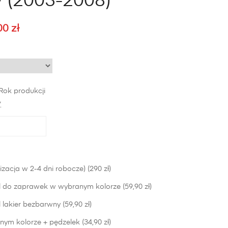
 (2003-2008)
00
zł
Zakres
cen:
od
929,00 zł
do
Rok produkcji
1129,00 zł
*
izacja w 2-4 dni robocze) (290 zł)
 do zaprawek w wybranym kolorze (59,90 zł)
lakier bezbarwny (59,90 zł)
nym kolorze + pędzelek (34,90 zł)