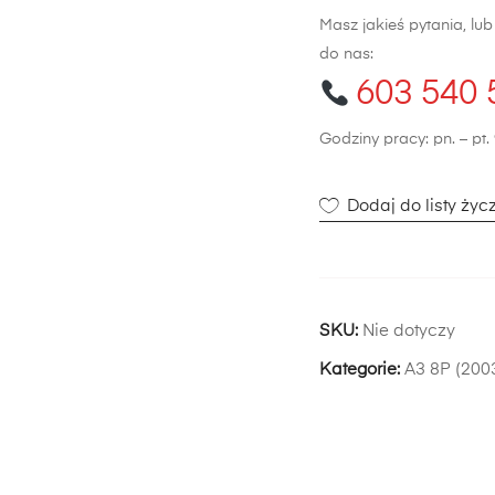
(2003-
Masz jakieś pytania, lu
2008)
do nas:
603 540 
Godziny pracy: pn. – pt. 
Dodaj do listy życ
SKU:
Nie dotyczy
Kategorie:
A3 8P (200