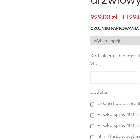
drzwiowy
929,00
zł
1129,
–
CZUJNIKI PARKOWANIA
Kod lakieru lub numer
VIN
*
Dodatki
Usługa Express (real
Puszka spray 400 ml
Puszka spray 400 ml 
50 ml farby w wybra