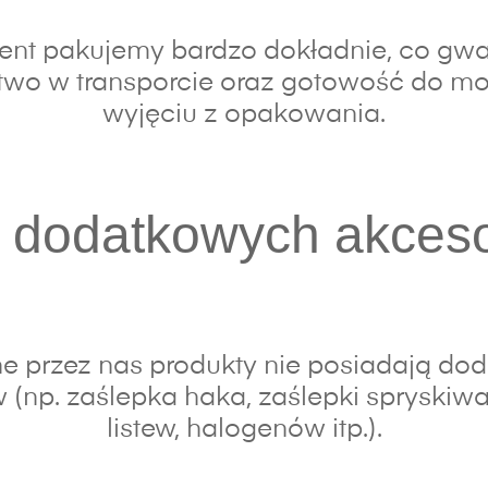
nt pakujemy bardzo dokładnie, co gwa
wo w transporcie oraz gotowość do mo
wyjęciu z opakowania.
 dodatkowych akces
e przez nas produkty nie posiadają do
 (np. zaślepka haka, zaślepki spryskiwac
listew, halogenów itp.).