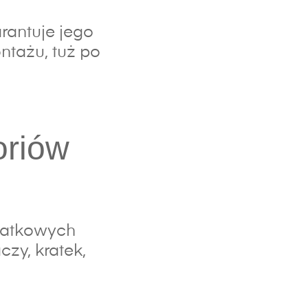
rantuje jego
ntażu, tuż po
oriów
datkowych
zy, kratek,