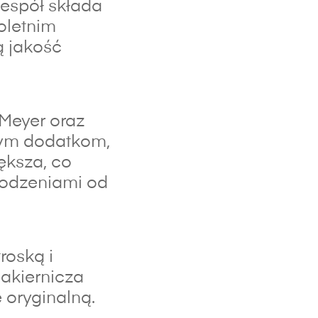
espół składa
oletnim
ą jakość
 Meyer oraz
lnym dodatkom,
ększa, co
kodzeniami od
roską i
lakiernicza
 oryginalną.