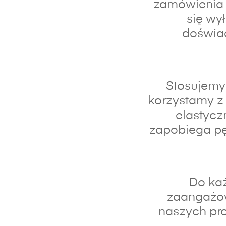
zamówienia 
się wy
doświad
Stosujemy 
korzystamy z 
elastycz
zapobiega pę
Do każ
zaangażo
naszych pro