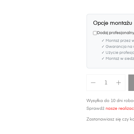
Opcje montażu
Dodaj profesjonalny
✓ Montaż przez 
✓ Gwarancja na 
✓ Użycie profesj
✓ Montaż w siedzi
ilość
Zderzak
tylny
Wysyłka do 10 dni roboc
Audi
Sprawdź
nasze realizac
A3
8P
Zastanawiasz się czy k
3-
drzwiowy