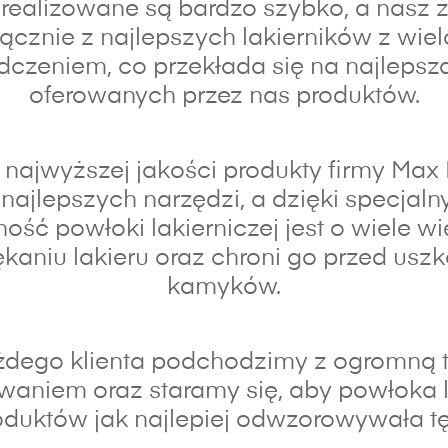
realizowane są bardzo szybko, a nasz z
łącznie z najlepszych lakierników z wiel
czeniem, co przekłada się na najlepsz
oferowanych przez nas produktów.
najwyższej jakości produkty firmy Max
najlepszych narzędzi, a dzięki specja
ność powłoki lakierniczej jest o wiele wi
kaniu lakieru oraz chroni go przed usz
kamyków.
dego klienta podchodzimy z ogromną t
waniem oraz s
taramy się, aby powłoka 
duktów jak najlepiej odwzorowywała tę