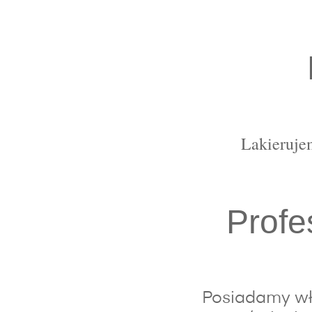
Lakierujem
Profe
Posiadamy wła