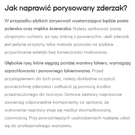
Jak naprawić porysowany zderzak?
W przypadku płytkich zarysowań wystarczająca będzie pasta
polerska oraz miękka ściereczka.
Należy aplikować pastę
okrężnymi ruchami, aż rysy znikną z powierzchni. Jeśli zderzak
jest jedynie przytarty, taka metoda pozwala na szybkie
przywrócenie estetyki bez konieczności malowania.
Głębokie rysy, które sięgają poniżej warstwy lakieru, wymagają
szpachlowania i ponownego lakierowania.
Przed
przystąpieniem do tych prac, należy dokładnie oczyścić
powierzchnię zderzaka i odtłuścić ją pomocą środka
przeznaczonego do tworzyw. Gotowe zestawy naprawcze
zawierają odpowiednie komponenty, co sprawia, że
wykonanie naprawy staje się niezbyt skomplikowaną
czynnością. Przy poważniejszych uszkodzeniach najlepiej udać
się do profesjonalnego warsztatu.