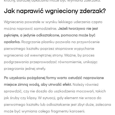
kruchy, bardziej opłacalna może być wymiana zderzaka.
Jak naprawić wgnieciony zderzak?
Wgniecenia powstałe w wyniku lekkiego uderzenia często
można naprawić samodzielnie.
Jeżeli tworzywo nie jest
pęknięte, a jedynie odkształcone, pomocna może być
opalarka.
Rozgrzanie plastiku pozwala na przywrócenie
pierwotnego kształtu poprzez stopniowe wypychanie
wgniecenia od wewnętrznej strony. Ważne, by proces
podgrzewania przeprowadzać równomiernie, unikając
przegrzania jednej strefy.
Po uzyskaniu pożądanej formy warto ostudzić naprawiane
miejsce zimną wodą, aby utrwalić efekt.
Należy również
sprawdzić, czy nie doszło do uszkodzenia mocowań, takich
jak śruby czy klipsy. W sytuacji, gdy element nie wraca do
pierwotnego kształtu lub odkształcenie jest zbyt duże, zalecana
może być wymiana całego fragmentu karoserii.