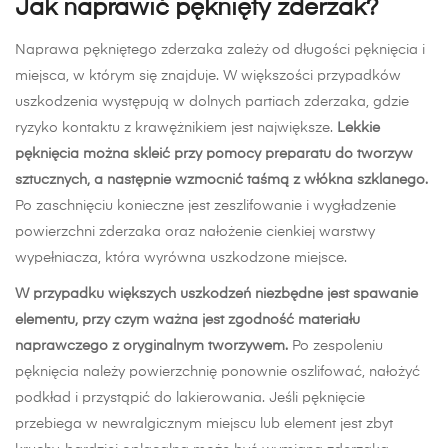
Jak naprawić pęknięty zderzak?
29
stycznia
Naprawa pękniętego zderzaka zależy od długości pęknięcia i
2026
miejsca, w którym się znajduje. W większości przypadków
2025-
uszkodzenia występują w dolnych partiach zderzaka, gdzie
07-
ryzyko kontaktu z krawężnikiem jest największe.
Lekkie
18T08:54:05+02:00
pęknięcia można skleić przy pomocy preparatu do tworzyw
w
sztucznych, a następnie wzmocnić taśmą z włókna szklanego.
Blog
Po zaschnięciu konieczne jest zeszlifowanie i wygładzenie
powierzchni zderzaka oraz nałożenie cienkiej warstwy
wypełniacza, która wyrówna uszkodzone miejsce.
W przypadku większych uszkodzeń niezbędne jest spawanie
elementu, przy czym ważna jest zgodność materiału
naprawczego z oryginalnym tworzywem.
Po zespoleniu
pęknięcia należy powierzchnię ponownie oszlifować, nałożyć
podkład i przystąpić do lakierowania. Jeśli pęknięcie
przebiega w newralgicznym miejscu lub element jest zbyt