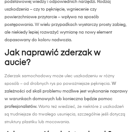
zderzak
podstawowej wiedzy i odpowiednich narzędzi. Rodzaj
uszkodzenia – czy to pęknięcie, wgniecenie czy
pęknięty,
powierzchniowe przytarcie – wpływa na sposób
wgnieciony
postępowania. W wielu przypadkach wystarczy prosty zabieg,
czy
ale niekiedy lepiej rozważyć wymianę na nowy element
skorodowany?
dopasowany do koloru nadwozia.
Jak naprawić zderzak w
aucie?
Zderzak samochodowy może ulec uszkodzeniu w różny
sposób – od drobnych rys po poważniejsze pęknięcia.
W
zależności od skali problemu możliwe jest wykonanie naprawy
w warunkach domowych lub konieczna będzie pomoc
profesjonalistów.
Warto też wiedzieć, że niektóre z uszkodzeń
są trudniejsze do trwałego usunięcia, szczególnie jeśli dotyczą
struktury plastiku lub mocowania.