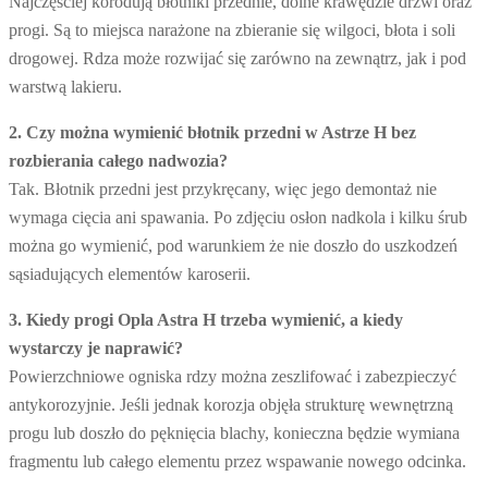
Najczęściej korodują błotniki przednie, dolne krawędzie drzwi oraz
progi. Są to miejsca narażone na zbieranie się wilgoci, błota i soli
drogowej. Rdza może rozwijać się zarówno na zewnątrz, jak i pod
warstwą lakieru.
2. Czy można wymienić błotnik przedni w Astrze H bez
rozbierania całego nadwozia?
Tak. Błotnik przedni jest przykręcany, więc jego demontaż nie
wymaga cięcia ani spawania. Po zdjęciu osłon nadkola i kilku śrub
można go wymienić, pod warunkiem że nie doszło do uszkodzeń
sąsiadujących elementów karoserii.
3. Kiedy progi Opla Astra H trzeba wymienić, a kiedy
wystarczy je naprawić?
Powierzchniowe ogniska rdzy można zeszlifować i zabezpieczyć
antykorozyjnie. Jeśli jednak korozja objęła strukturę wewnętrzną
progu lub doszło do pęknięcia blachy, konieczna będzie wymiana
fragmentu lub całego elementu przez wspawanie nowego odcinka.