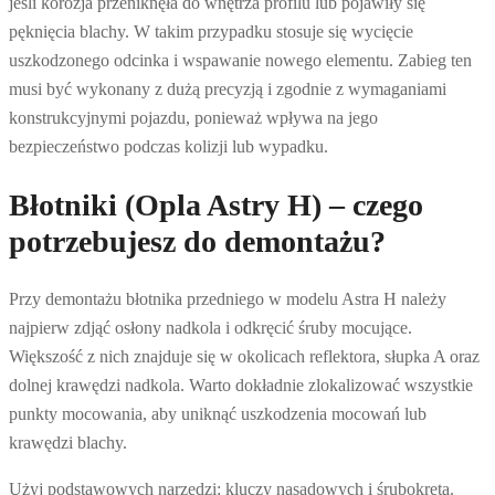
jeśli korozja przeniknęła do wnętrza profilu lub pojawiły się
pęknięcia blachy. W takim przypadku stosuje się wycięcie
uszkodzonego odcinka i wspawanie nowego elementu. Zabieg ten
musi być wykonany z dużą precyzją i zgodnie z wymaganiami
konstrukcyjnymi pojazdu, ponieważ wpływa na jego
bezpieczeństwo podczas kolizji lub wypadku.
Błotniki (Opla Astry H) – czego
potrzebujesz do demontażu?
Przy demontażu błotnika przedniego w modelu Astra H należy
najpierw zdjąć osłony nadkola i odkręcić śruby mocujące.
Większość z nich znajduje się w okolicach reflektora, słupka A oraz
dolnej krawędzi nadkola. Warto dokładnie zlokalizować wszystkie
punkty mocowania, aby uniknąć uszkodzenia mocowań lub
krawędzi blachy.
Użyj podstawowych narzędzi: kluczy nasadowych i śrubokręta.