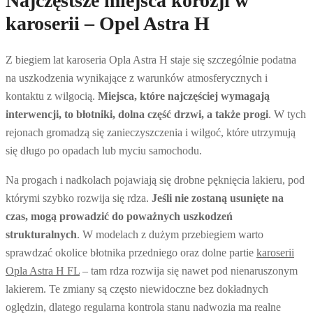
Najczęstsze miejsca korozji w
karoserii – Opel Astra H
Z biegiem lat karoseria Opla Astra H staje się szczególnie podatna
na uszkodzenia wynikające z warunków atmosferycznych i
kontaktu z wilgocią.
Miejsca, które najczęściej wymagają
interwencji, to błotniki, dolna część drzwi, a także progi
. W tych
rejonach gromadzą się zanieczyszczenia i wilgoć, które utrzymują
się długo po opadach lub myciu samochodu.
Na progach i nadkolach pojawiają się drobne pęknięcia lakieru, pod
którymi szybko rozwija się rdza.
Jeśli nie zostaną usunięte na
czas, mogą prowadzić do poważnych uszkodzeń
strukturalnych
. W modelach z dużym przebiegiem warto
sprawdzać okolice błotnika przedniego oraz dolne partie
karoserii
Opla Astra H FL
– tam rdza rozwija się nawet pod nienaruszonym
lakierem. Te zmiany są często niewidoczne bez dokładnych
oględzin, dlatego regularna kontrola stanu nadwozia ma realne