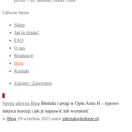
przód + tył, błotniki, maski i inne
Główne menu
Sklep
Jak to działa?
FAQ
O nas
Realizacje
Blog
Kontakt
Zaloguj / Zarejestruj
0
Strona główna
Blog
Błotniki i progi w Oplu Astra H – typowe
miejsca korozji i jak je naprawić lub wymienić
w
Blog
29 września 2025
autor
zderzakwkolorze.pl