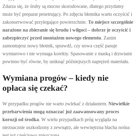
Zdarza się, że śruby są mocno skorodowane, dlatego przydatny
może być preparat penetrujący. Po zdjęciu błotnika warto oczyścić i
zakonserwować przylegające powierzchnie.
To miejsce szczególnie
narażone na zbieranie się brudu i wilgoci – dobrze je oczyścić i
zabezpieczyć przed montażem nowego elementu
. Zanim
zamontujesz nowy błotnik, sprawdź, czy nowa część pasuje
wymiarowo i nie wymaga korekty. Spasowanie z maską i drzwiami
powinno być równe, by uniknąć późniejszych naprężeń materiału.
Wymiana progów – kiedy nie
opłaca się czekać?
W przypadku progów nie warto zwlekać z działaniem.
Niewielkie
przebarwienia mogą oznaczać już zaawansowany proces
korozji od środka
. W wielu przypadkach próg wygląda na
nieznacznie uszkodzony z zewnątrz, ale wewnętrzna blacha nośna
jest już częściowo zniszczona.