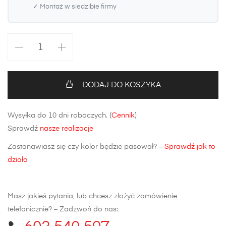
✓ Montaż w siedzibie firmy
ilość
Zderzak
tylny
Toyota
DODAJ DO KOSZYKA
Prius
Wysyłka do 10 dni roboczych. (
Cennik
)
Sprawdź
nasze realizacje
Zastanawiasz się czy kolor będzie pasował? –
Sprawdź jak to
działa
Masz jakieś pytania, lub chcesz złożyć zamówienie
telefonicznie? – Zadzwoń do nas: