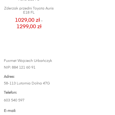
Opcje
Zderzak przedni Toyota Auris
można
E18 FL
wybrać
1029,00
zł
–
na
1299,00
zł
Zakres
stronie
cen:
Ten
produktu
od
produkt
1029,00 zł
ma
do
wiele
1299,00 zł
wariantów.
Fuxmet Wojciech Urbańczyk
Opcje
NIP: 884 121 60 91
można
wybrać
Adres:
na
58-113 Lutomia Dolna 47G
stronie
Telefon:
produktu
603 540 597
E-mail: