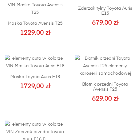
Zderzak tylny Toyota Auris
E15
679,00
zł
Maska Toyota Avensis T25
1229,00
zł
Maska Toyota Auris E18
Błotnik przedni Toyota
1729,00
zł
Avensis T25
629,00
zł
Ten
produkt
ma
wiele
wariantów.