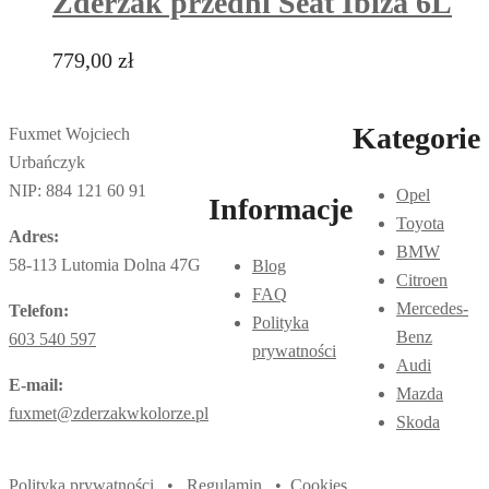
Zderzak przedni Seat Ibiza 6L
779,00
zł
Kategorie
Fuxmet Wojciech
Urbańczyk
NIP: 884 121 60 91
Opel
Informacje
Toyota
Adres:
BMW
58-113 Lutomia Dolna 47G
Blog
Citroen
FAQ
Mercedes-
Telefon:
Polityka
Benz
603 540 597
prywatności
Audi
E-mail:
Mazda
fuxmet@zderzakwkolorze.pl
Skoda
Polityka prywatności
•
Regulamin
•
Cookies