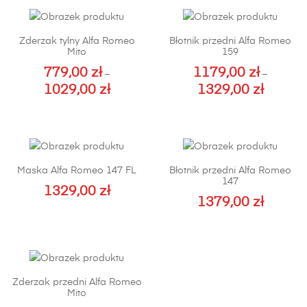
Zderzak tylny Alfa Romeo
Błotnik przedni Alfa Romeo
Mito
159
779,00
zł
1179,00
zł
–
–
1029,00
zł
1329,00
zł
Zakres
Zakres
cen:
cen:
Ten
Ten
od
od
produkt
produkt
779,00 zł
1179,00 z
ma
ma
do
do
wiele
wiele
Maska Alfa Romeo 147 FL
Błotnik przedni Alfa Romeo
1029,00 zł
1329,00 z
wariantów.
wariantów.
147
Opcje
Opcje
1329,00
zł
1379,00
zł
można
można
Ten
wybrać
wybrać
produkt
na
na
ma
stronie
stronie
wiele
produktu
produktu
Zderzak przedni Alfa Romeo
wariantów.
Mito
Opcje