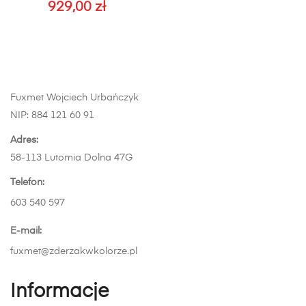
929,00
zł
można
wybrać
na
stronie
produktu
Fuxmet Wojciech Urbańczyk
NIP: 884 121 60 91
Adres:
58-113 Lutomia Dolna 47G
Telefon:
603 540 597
E-mail:
fuxmet@zderzakwkolorze.pl
Informacje