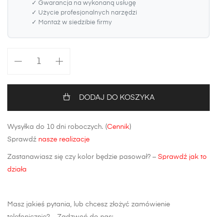
✓ Gwarancja na wykonaną usługę
✓ Użycie profesjonalnych narzędzi
✓ Montaż w siedzibie firmy
ilość
Zderzak
tylny
Alfa
DODAJ DO KOSZYKA
Romeo
159
Wysyłka do 10 dni roboczych. (
Cennik
)
Sedan/Kombi
Sprawdź
nasze realizacje
Zastanawiasz się czy kolor będzie pasował? –
Sprawdź jak to
działa
Masz jakieś pytania, lub chcesz złożyć zamówienie