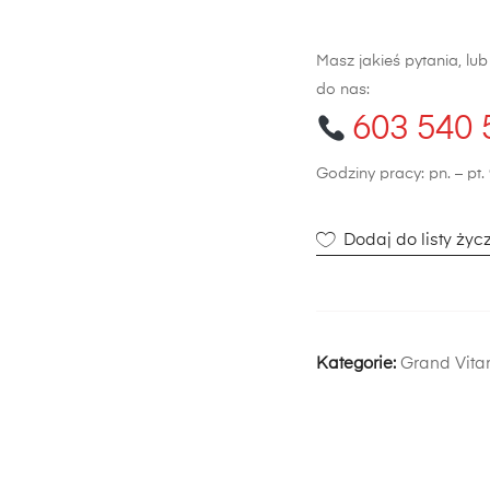
(2005-
2009)
Masz jakieś pytania, lu
do nas:
603 540 
Godziny pracy: pn. – pt. 
Dodaj do listy życ
Kategorie:
Grand Vita