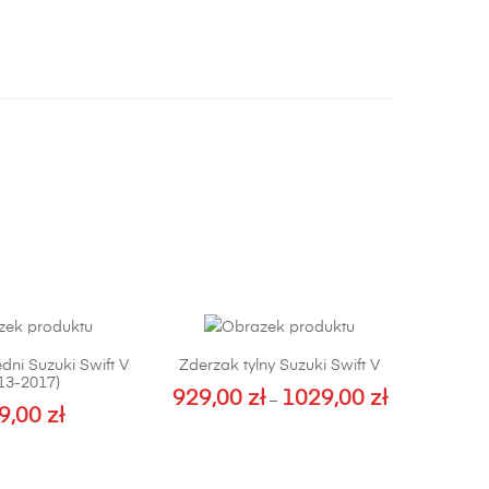
dni Suzuki Swift V
Zderzak tylny Suzuki Swift V
13-2017)
929,00
zł
1029,00
zł
Zakres
–
9,00
zł
cen:
Ten
od
produkt
929,00 zł
ma