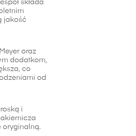
espół składa
oletnim
ą jakość
 Meyer oraz
lnym dodatkom,
ększa, co
kodzeniami od
roską i
lakiernicza
 oryginalną.