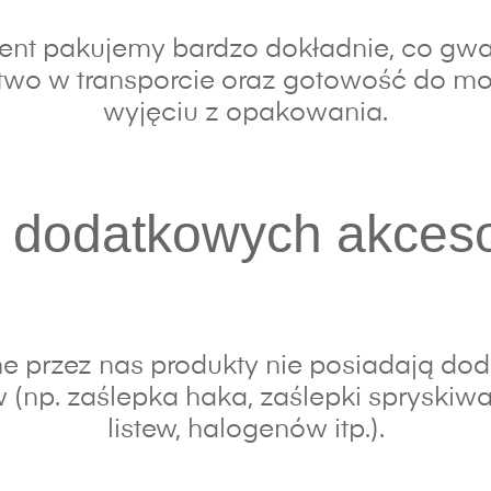
nt pakujemy bardzo dokładnie, co gwa
wo w transporcie oraz gotowość do mo
wyjęciu z opakowania.
 dodatkowych akces
e przez nas produkty nie posiadają do
 (np. zaślepka haka, zaślepki spryskiwac
listew, halogenów itp.).