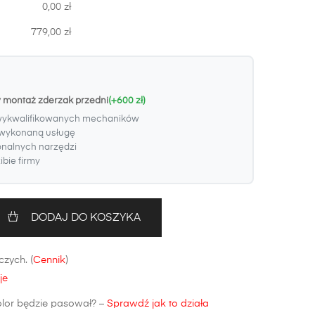
0,00 zł
779,00 zł
y montaż zderzak przedni
(+600 zł)
wykwalifikowanych mechaników
wykonaną usługę
onalnych narzędzi
bie firmy
DODAJ DO KOSZYKA
zych. (
Cennik
)
je
olor będzie pasował? –
Sprawdź jak to działa