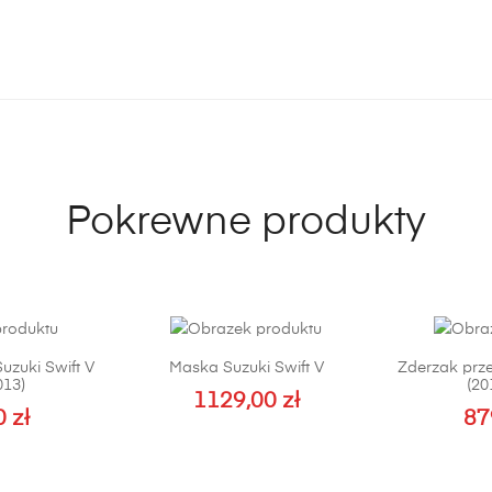
Pokrewne produkty
uzuki Swift V
Maska Suzuki Swift V
Zderzak prze
013)
(20
1129,00
zł
0
zł
87