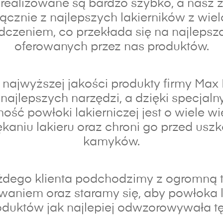
realizowane są bardzo szybko, a nasz z
łącznie z najlepszych lakierników z wiel
czeniem, co przekłada się na najlepsz
oferowanych przez nas produktów.
najwyższej jakości produkty firmy Max
najlepszych narzędzi, a dzięki specja
ność powłoki lakierniczej jest o wiele wi
kaniu lakieru oraz chroni go przed usz
kamyków.
dego klienta podchodzimy z ogromną t
waniem oraz s
taramy się, aby powłoka 
duktów jak najlepiej odwzorowywała tę