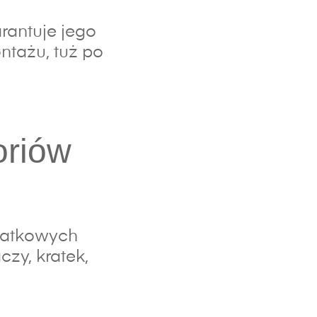
rantuje jego
ntażu, tuż po
oriów
datkowych
zy, kratek,