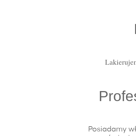
Lakierujem
Profe
Posiadamy wła