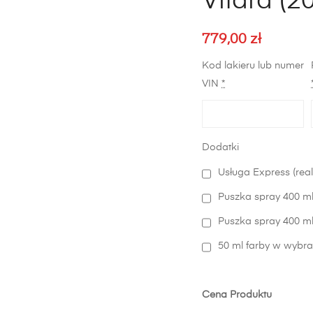
Vitara (2
779,00
zł
Kod lakieru lub numer
VIN
*
Dodatki
Usługa Express (real
Puszka spray 400 ml
Puszka spray 400 ml 
50 ml farby w wybra
Cena Produktu