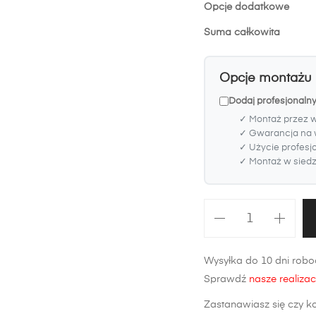
Opcje dodatkowe
Suma całkowita
Opcje montażu
Dodaj profesjonaln
✓ Montaż przez 
✓ Gwarancja na 
✓ Użycie profesj
✓ Montaż w siedzi
ilość
Zderzak
przedni
Wysyłka do 10 dni roboc
Suzuki
Sprawdź
nasze realizac
Grand
Vitara
Zastanawiasz się czy k