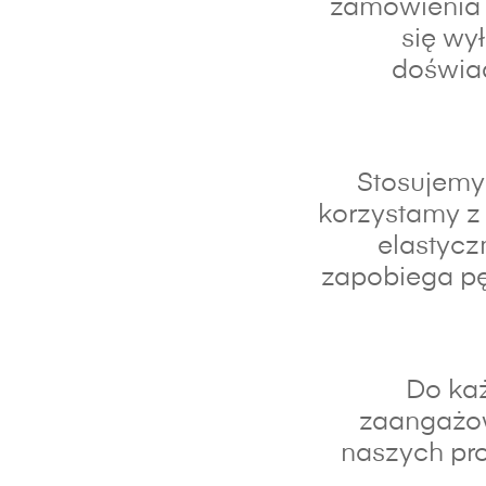
zamówienia 
się wy
doświad
Stosujemy 
korzystamy z 
elastycz
zapobiega pę
Do każ
zaangażo
naszych pro