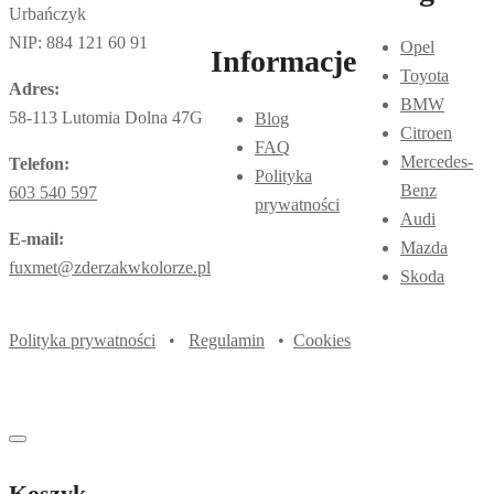
Urbańczyk
NIP: 884 121 60 91
Opel
Informacje
Toyota
Adres:
BMW
58-113 Lutomia Dolna 47G
Blog
Citroen
FAQ
Mercedes-
Telefon:
Polityka
Benz
603 540 597
prywatności
Audi
E-mail:
Mazda
fuxmet@zderzakwkolorze.pl
Skoda
Polityka prywatności
•
Regulamin
•
Cookies
Koszyk