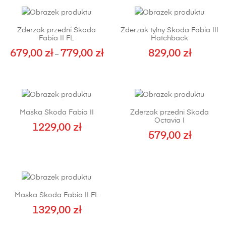
Zderzak przedni Skoda
Zderzak tylny Skoda Fabia III
Fabia II FL
Hatchback
679,00
zł
779,00
zł
829,00
zł
Zakres
–
cen:
Ten
Ten
od
produkt
produkt
679,00 zł
ma
ma
do
wiele
wiele
Maska Skoda Fabia II
Zderzak przedni Skoda
779,00 zł
wariantów.
wariantów.
Octavia I
Opcje
Opcje
1229,00
zł
579,00
zł
można
można
wybrać
wybrać
na
na
stronie
stronie
produktu
produktu
Maska Skoda Fabia II FL
1329,00
zł