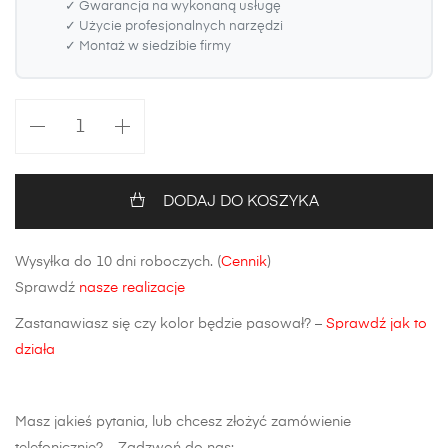
✓ Gwarancja na wykonaną usługę
✓ Użycie profesjonalnych narzędzi
✓ Montaż w siedzibie firmy
ilość
Zderzak
przedni
Skoda
DODAJ DO KOSZYKA
Fabia
I
Wysyłka do 10 dni roboczych. (
Cennik
)
FL
Sprawdź
nasze realizacje
Zastanawiasz się czy kolor będzie pasował? –
Sprawdź jak to
działa
Masz jakieś pytania, lub chcesz złożyć zamówienie