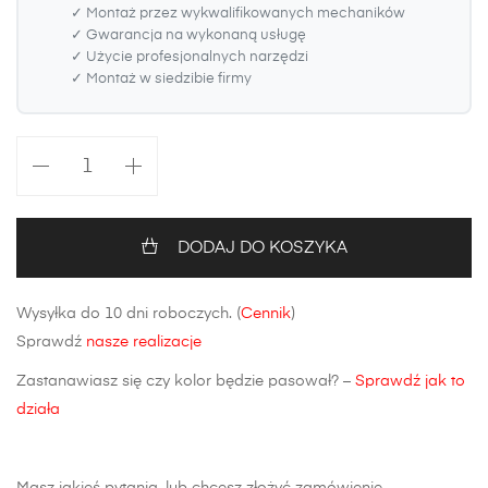
✓ Montaż przez wykwalifikowanych mechaników
✓ Gwarancja na wykonaną usługę
✓ Użycie profesjonalnych narzędzi
✓ Montaż w siedzibie firmy
ilość
Zderzak
przedni
Mitsubishi
DODAJ DO KOSZYKA
Outlander
(CW0)
Wysyłka do 10 dni roboczych. (
Cennik
)
Sprawdź
nasze realizacje
Zastanawiasz się czy kolor będzie pasował? –
Sprawdź jak to
działa