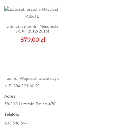
ma
wiele
wariantów.
Zderzak przedni Mitsubishi
Opcje
ASX ( 2012-2016)
można
879,00
zł
wybrać
na
stronie
produktu
Fuxmet Wojciech Urbańczyk
NIP: 884 121 60 91
Adres:
58-113 Lutomia Dolna 47G
Telefon:
603 540 597