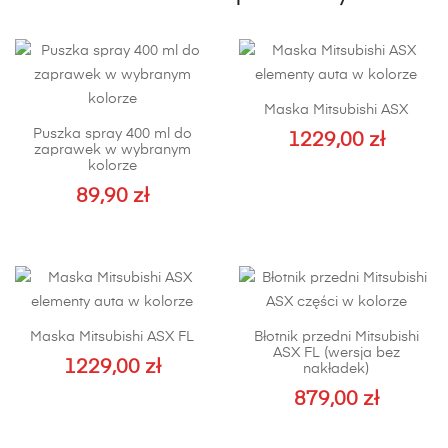
Maska Mitsubishi ASX
Puszka spray 400 ml do
1229,00
zł
zaprawek w wybranym
kolorze
89,90
zł
Maska Mitsubishi ASX FL
Błotnik przedni Mitsubishi
ASX FL (wersja bez
1229,00
zł
nakładek)
879,00
zł
Ten
produkt