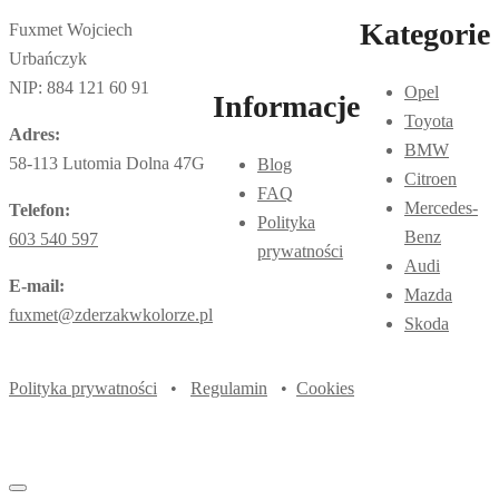
Kategorie
Fuxmet Wojciech
Urbańczyk
NIP: 884 121 60 91
Opel
Informacje
Toyota
Adres:
BMW
58-113 Lutomia Dolna 47G
Blog
Citroen
FAQ
Mercedes-
Telefon:
Polityka
Benz
603 540 597
prywatności
Audi
E-mail:
Mazda
fuxmet@zderzakwkolorze.pl
Skoda
Polityka prywatności
•
Regulamin
•
Cookies