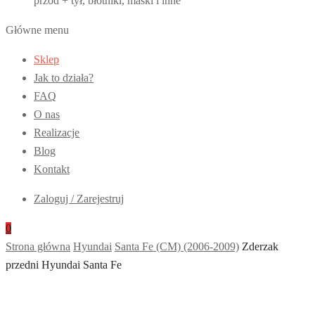
przód + tył, błotniki, maski i inne
Główne menu
Sklep
Jak to działa?
FAQ
O nas
Realizacje
Blog
Kontakt
Zaloguj / Zarejestruj
0
Strona główna
Hyundai
Santa Fe (CM) (2006-2009)
Zderzak
przedni Hyundai Santa Fe