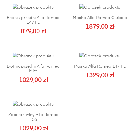
Błotnik przedni Alfa Romeo
Maska Alfa Romeo Giulietta
147 FL
1879,00
zł
879,00
zł
Ten
produkt
ma
wiele
Błotnik przedni Alfa Romeo
Maska Alfa Romeo 147 FL
wariantów.
Mito
Opcje
1329,00
zł
1029,00
zł
można
Ten
wybrać
produkt
na
ma
stronie
wiele
produktu
Zderzak tylny Alfa Romeo
wariantów.
156
Opcje
1029,00
zł
można