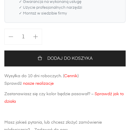
✓ Gwarancja na wykonaną usługę
✓ Użycie profesjonalnych narzędzi
✓ Montaż w siedzibie firmy
ilość
Zderzak
przedni
Alfa
DODAJ DO KOSZYKA
Romeo
Mito
Wysyłka do 10 dni roboczych. (
Cennik
)
Sprawdź
nasze realizacje
Zastanawiasz się czy kolor będzie pasował? –
Sprawdź jak to
działa
Masz jakieś pytania, lub chcesz złożyć zamówienie