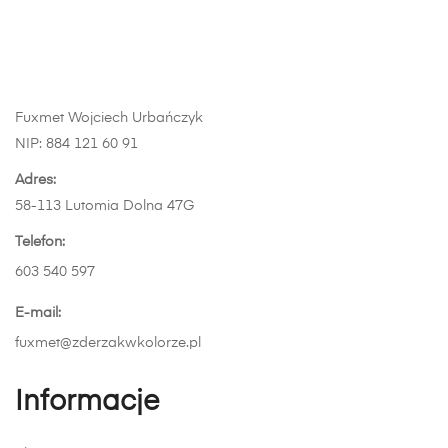
wybrać
na
stronie
produktu
Fuxmet Wojciech Urbańczyk
NIP: 884 121 60 91
Adres:
58-113 Lutomia Dolna 47G
Telefon:
603 540 597
E-mail:
fuxmet@zderzakwkolorze.pl
Informacje