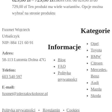
–
Zakres cen: od 629,00 zł do
729,00 zł
Ten produkt ma wiele wariantów. Opcje można
wybrać na stronie produktu
Kategorie
Fuxmet Wojciech
Urbańczyk
NIP: 884 121 60 91
Opel
Informacje
Toyota
Adres:
BMW
58-113 Lutomia Dolna 47G
Blog
Citroen
FAQ
Mercedes-
Telefon:
Polityka
Benz
603 540 597
prywatności
Audi
E-mail:
Mazda
fuxmet@zderzakwkolorze.pl
Skoda
Polityka prywatności
•
Regulamin
•
Cookies