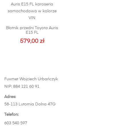
do
wiele
1299,00 z
wariantów.
Opcje
można
Błotnik przedni Toyota Auris
wybrać
E15 FL
na
579,00
zł
stronie
Ten
produktu
produkt
ma
wiele
wariantów.
Fuxmet Wojciech Urbańczyk
Opcje
NIP: 884 121 60 91
można
wybrać
Adres:
na
58-113 Lutomia Dolna 47G
stronie
Telefon:
produktu
603 540 597