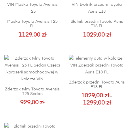
Maska Toyota Avensis T25
Błotnik przedni Toyota Auris
FL
E18 FL
1129,00
zł
1029,00
zł
Ten
produkt
ma
wiele
wariantów.
Opcje
Zderzak przedni Toyota Auris
można
E18 FL
Zderzak tylny Toyota Avensis
wybrać
T25 Sedan
1029,00
zł
–
na
929,00
zł
1299,00
zł
Zakres
stronie
cen:
Ten
produktu
od
produkt
1029,00 z
ma