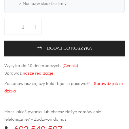
✓ Montaż w siedzibie firmy
ilość
Maska
Toyota
Auris
DODAJ DO KOSZYKA
E15
Wysyłka do 10 dni roboczych. (
Cennik
)
Sprawdź
nasze realizacje
Zastanawiasz się czy kolor będzie pasował? –
Sprawdź jak to
działa
Masz jakieś pytania, lub chcesz złożyć zamówienie
telefonicznie? – Zadzwoń do nas: