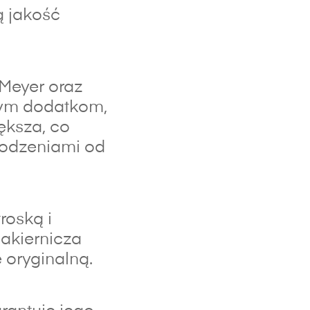
ą jakość
 Meyer oraz
lnym dodatkom,
ększa, co
kodzeniami od
roską i
lakiernicza
 oryginalną.