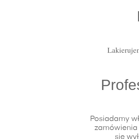
Lakierujem
Profe
Posiadamy wła
zamówienia 
się wy