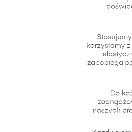
doświad
Stosujemy 
korzystamy z 
elastycz
zapobiega pę
Do każ
zaangażo
naszych pro