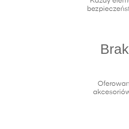
Każdy eleme
bezpieczeńst
Brak
Oferowan
akcesoriów