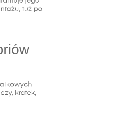
rantuje jego
ntażu, tuż po
oriów
datkowych
zy, kratek,