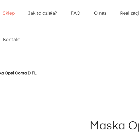
łówne
enu
Sklep
Jak to działa?
FAQ
O nas
Realizac
Kontakt
a Opel Corsa D FL
Maska Op