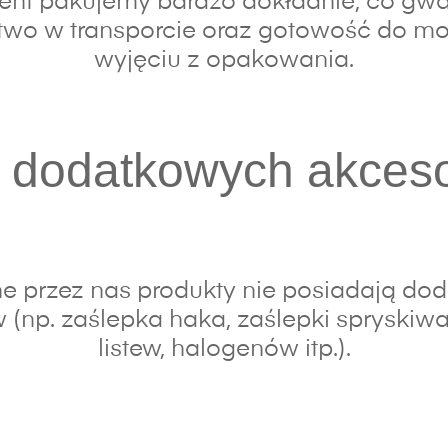
nt pakujemy bardzo dokładnie, co gwa
wo w transporcie oraz gotowość do mo
wyjęciu z opakowania.
 dodatkowych akces
e przez nas produkty nie posiadają do
 (np. zaślepka haka, zaślepki spryskiwac
listew, halogenów itp.).