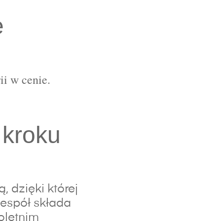
e
ii w cenie.
 kroku
 dzięki której
espół składa
oletnim