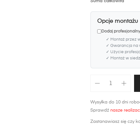
Suma całkowita
Opcje montażu
Dodaj profesjonaln
✓ Montaż przez 
✓ Gwarancja na 
✓ Użycie profesj
✓ Montaż w siedzi
ilość
Maska
Opel
Wysyłka do 10 dni roboc
Corsa
Sprawdź
nasze realizac
D
FL
Zastanawiasz się czy k