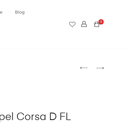
je
Blog
0
el Corsa D FL