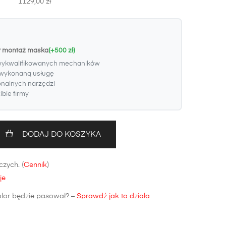
1129,00 zł
y montaż maska
(+500 zł)
wykwalifikowanych mechaników
wykonaną usługę
onalnych narzędzi
bie firmy
DODAJ DO KOSZYKA
zych. (
Cennik
)
je
olor będzie pasował? –
Sprawdź jak to działa