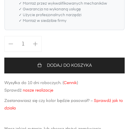
✓ Montaż przez wykwalifikowanych mechaników
✓ Gwarancja na wykonaną usługę
✓ Użycie profesjonalnych narzędzi
✓ Montaż w siedzibie firmy
ilość
Maska
Mercedes-
Benz
DODAJ DO KOSZYKA
E-
Klasa
Wysyłka do 10 dni roboczych. (
Cennik
)
W211
Sprawdź
nasze realizacje
Aluminium
Zastanawiasz się czy kolor będzie pasował? –
Sprawdź jak to
działa