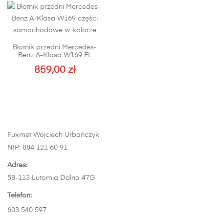
ma
wiele
wariantów.
Opcje
Błotnik przedni Mercedes-
można
Benz A-Klasa W169 FL
wybrać
859,00
zł
na
Ten
stronie
produkt
produktu
ma
wiele
wariantów.
Fuxmet Wojciech Urbańczyk
Opcje
NIP: 884 121 60 91
można
wybrać
Adres:
na
58-113 Lutomia Dolna 47G
stronie
Telefon:
produktu
603 540 597