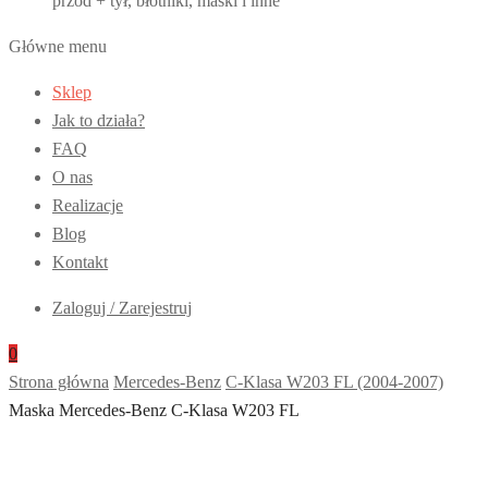
przód + tył, błotniki, maski i inne
Główne menu
Sklep
Jak to działa?
FAQ
O nas
Realizacje
Blog
Kontakt
Zaloguj / Zarejestruj
0
Strona główna
Mercedes-Benz
C-Klasa W203 FL (2004-2007)
Maska Mercedes-Benz C-Klasa W203 FL