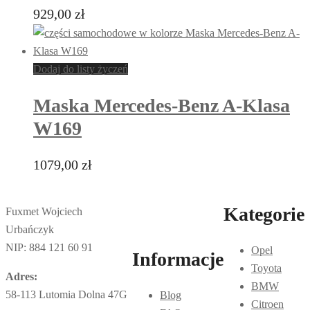
929,00
zł
Dodaj do listy życzeń
Maska Mercedes-Benz A-Klasa
W169
1079,00
zł
Kategorie
Fuxmet Wojciech
Urbańczyk
NIP: 884 121 60 91
Opel
Informacje
Toyota
Adres:
BMW
58-113 Lutomia Dolna 47G
Blog
Citroen