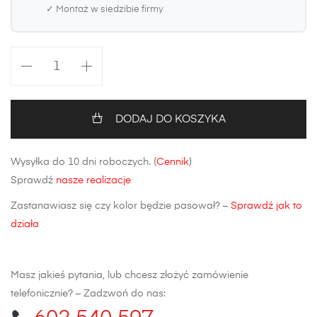
✓ Montaż w siedzibie firmy
ilość
Maska
Kia
Cee'd
DODAJ DO KOSZYKA
II
Wysyłka do 10 dni roboczych. (
Cennik
)
Sprawdź
nasze realizacje
Zastanawiasz się czy kolor będzie pasował? –
Sprawdź jak to
działa
Masz jakieś pytania, lub chcesz złożyć zamówienie
telefonicznie? – Zadzwoń do nas: