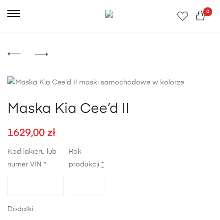
0
Maska Kia Cee’d II
1629,00
zł
Kod lakieru lub
Rok
numer VIN
*
produkcji
*
Dodatki