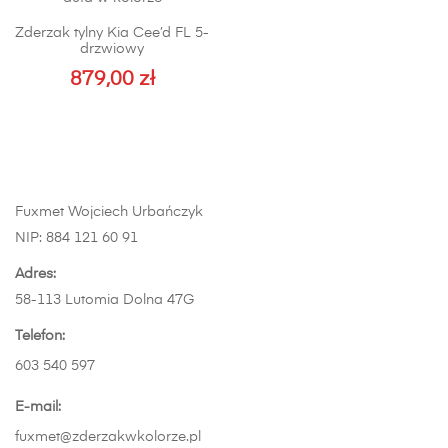
Opcje
Zderzak tylny Kia Cee’d FL 5-
można
drzwiowy
wybrać
879,00
zł
na
stronie
produktu
Fuxmet Wojciech Urbańczyk
NIP: 884 121 60 91
Adres:
58-113 Lutomia Dolna 47G
Telefon:
603 540 597
E-mail:
fuxmet@zderzakwkolorze.pl