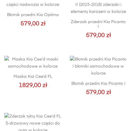
Błotnik przedni Kia Optima
Zderzak przedni Kia Picanto
579,00
zł
I
Ten
579,00
zł
produkt
Ten
ma
produkt
wiele
ma
wariantów.
wiele
Opcje
wariantów.
można
Maska Kia Cee’d FL
Opcje
wybrać
Błotnik przedni Kia Picanto I
1829,00
zł
można
na
579,00
wybrać
zł
stronie
na
Ten
produktu
stronie
produkt
produktu
ma
wiele
wariantów.