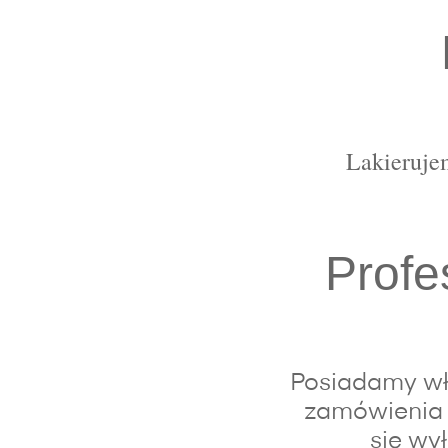
Lakierujem
Profe
Posiadamy wła
zamówienia 
się wy