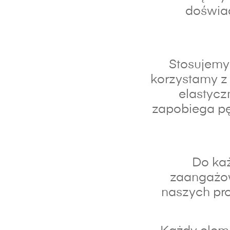
doświad
Stosujemy 
korzystamy z 
elastycz
zapobiega pę
Do każ
zaangażo
naszych pro