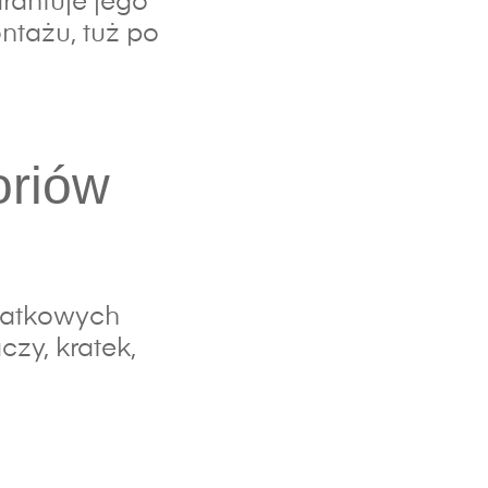
rantuje jego
ntażu, tuż po
oriów
datkowych
zy, kratek,