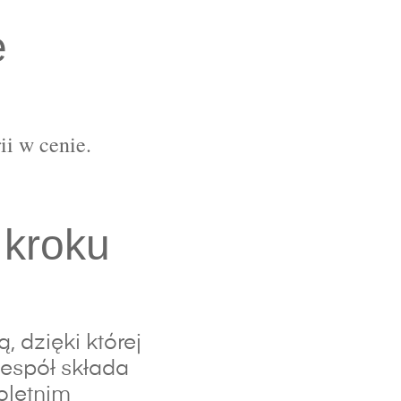
e
ii w cenie.
 kroku
 dzięki której
espół składa
oletnim