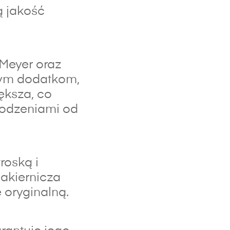
ą jakość
 Meyer oraz
lnym dodatkom,
ększa, co
kodzeniami od
roską i
lakiernicza
 oryginalną.