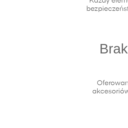
Każdy eleme
bezpieczeńst
Brak
Oferowan
akcesoriów