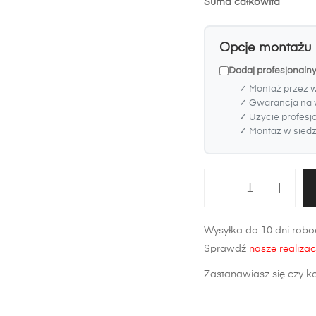
Suma całkowita
Opcje montażu
Dodaj profesjonaln
✓ Montaż przez 
✓ Gwarancja na 
✓ Użycie profesj
✓ Montaż w siedzi
ilość
Maska
Ford
Wysyłka do 10 dni roboc
Fiesta
Sprawdź
nasze realizac
Mk6
FL
Zastanawiasz się czy k