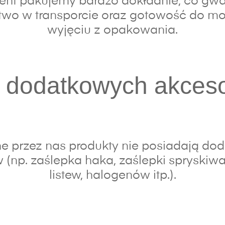
nt pakujemy bardzo dokładnie, co gwa
wo w transporcie oraz gotowość do mo
wyjęciu z opakowania.
 dodatkowych akces
e przez nas produkty nie posiadają do
 (np. zaślepka haka, zaślepki spryskiwac
listew, halogenów itp.).