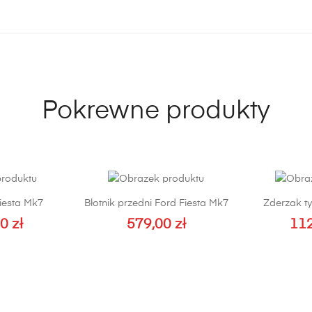
Pokrewne produkty
iesta Mk7
Błotnik przedni Ford Fiesta Mk7
Zderzak t
00
zł
579,00
zł
11
Ten
produkt
ma
wiele
wariantów.