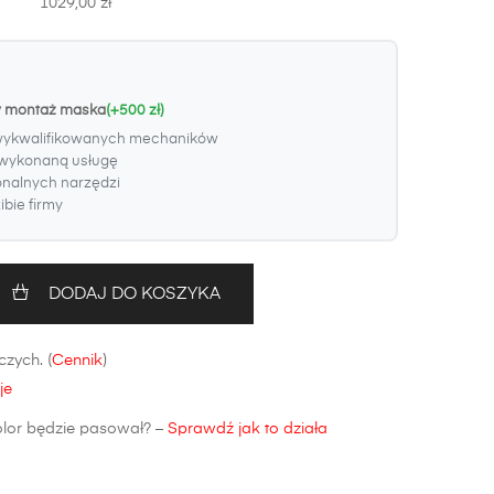
1029,00 zł
y montaż maska
(+500 zł)
wykwalifikowanych mechaników
wykonaną usługę
onalnych narzędzi
bie firmy
DODAJ DO KOSZYKA
zych. (
Cennik
)
je
olor będzie pasował? –
Sprawdź jak to działa