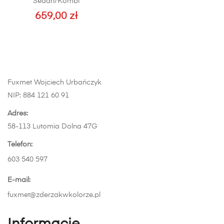
Sedan/Kombi
Opcje
659,00
zł
można
wybrać
na
stronie
produktu
Fuxmet Wojciech Urbańczyk
NIP: 884 121 60 91
Adres:
58-113 Lutomia Dolna 47G
Telefon:
603 540 597
E-mail:
fuxmet@zderzakwkolorze.pl