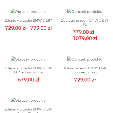
Zderzak przedni BMW 1 E87
Zderzak przedni BMW 1 E87
FL
729,00
zł
779,00
zł
Zakres
–
779,00
zł
–
cen:
Ten
1079,00
zł
Zakres
od
produkt
cen:
Ten
729,00 zł
ma
od
produkt
do
wiele
779,00 zł
ma
779,00 zł
wariantów.
do
wiele
Opcje
Zderzak przedni BMW 3 E46
Błotnik przedni BMW 3 E46
1079,00 z
wariantów.
można
FL Sedan/Kombi
Coupe/Cabrio
Opcje
wybrać
679,00
zł
729,00
zł
można
na
Ten
wybrać
stronie
produkt
na
produktu
ma
stronie
wiele
produktu
Zderzak przedni BMW 3 E46
wariantów.