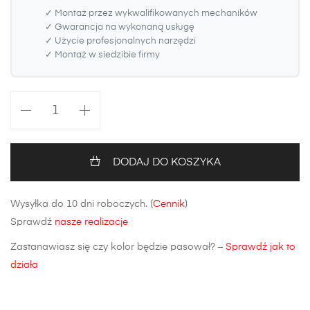
✓ Montaż przez wykwalifikowanych mechaników
✓ Gwarancja na wykonaną usługę
✓ Użycie profesjonalnych narzędzi
✓ Montaż w siedzibie firmy
ilość
Maska
BMW
1
DODAJ DO KOSZYKA
E87
(kwadratowe
Wysyłka do 10 dni roboczych. (
Cennik
)
mocowanie
Sprawdź
nasze realizacje
zamka)
Zastanawiasz się czy kolor będzie pasował? –
Sprawdź jak to
działa