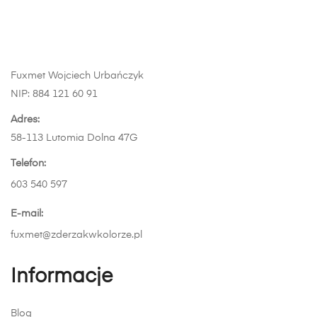
na
stronie
produktu
Fuxmet Wojciech Urbańczyk
NIP: 884 121 60 91
Adres:
58-113 Lutomia Dolna 47G
Telefon:
603 540 597
E-mail:
fuxmet@zderzakwkolorze.pl
Informacje
Blog