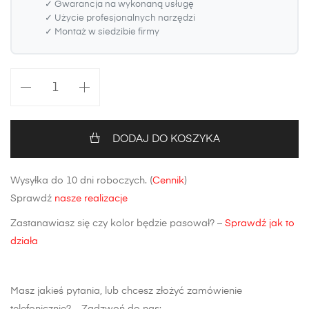
✓ Gwarancja na wykonaną usługę
✓ Użycie profesjonalnych narzędzi
✓ Montaż w siedzibie firmy
ilość
Maska
BMW
5
DODAJ DO KOSZYKA
E60/E61
Aluminium
Wysyłka do 10 dni roboczych. (
Cennik
)
Sprawdź
nasze realizacje
Zastanawiasz się czy kolor będzie pasował? –
Sprawdź jak to
działa
Masz jakieś pytania, lub chcesz złożyć zamówienie