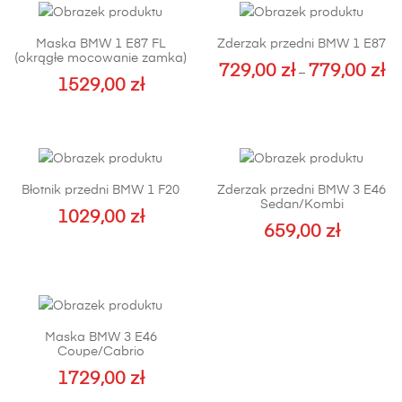
Maska BMW 1 E87 FL
Zderzak przedni BMW 1 E87
(okrągłe mocowanie zamka)
729,00
zł
779,00
zł
Za
–
1529,00
zł
cen
Ten
od
produkt
729
ma
do
wiele
779
wariantów.
Błotnik przedni BMW 1 F20
Zderzak przedni BMW 3 E46
Opcje
Sedan/Kombi
1029,00
zł
można
659,00
zł
Ten
wybrać
produkt
na
ma
stronie
wiele
produktu
wariantów.
Maska BMW 3 E46
Opcje
Coupe/Cabrio
można
1729,00
zł
wybrać