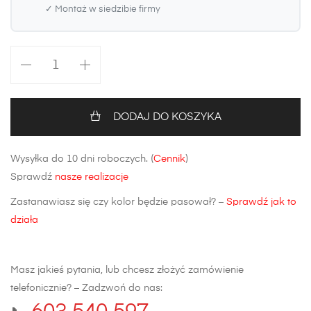
✓ Montaż w siedzibie firmy
ilość
Maska
BMW
3
DODAJ DO KOSZYKA
F30/F31
FL
Wysyłka do 10 dni roboczych. (
Cennik
)
Sprawdź
nasze realizacje
Zastanawiasz się czy kolor będzie pasował? –
Sprawdź jak to
działa
Masz jakieś pytania, lub chcesz złożyć zamówienie
telefonicznie? – Zadzwoń do nas: