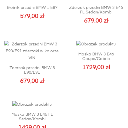
Błotnik przedni BMW 1 E87
Zderzak przedni BMW 3 E46
FL Sedan/Kombi
579,00
zł
679,00
zł
Ten
produkt
ma
wiele
wariantów.
Maska BMW 3 E46
Opcje
Coupe/Cabrio
można
1729,00
zł
Zderzak przedni BMW 3
wybrać
E90/E91
na
679,00
zł
stronie
Ten
produktu
produkt
ma
wiele
Maska BMW 3 E46 FL
wariantów.
Sedan/Kombi
Opcje