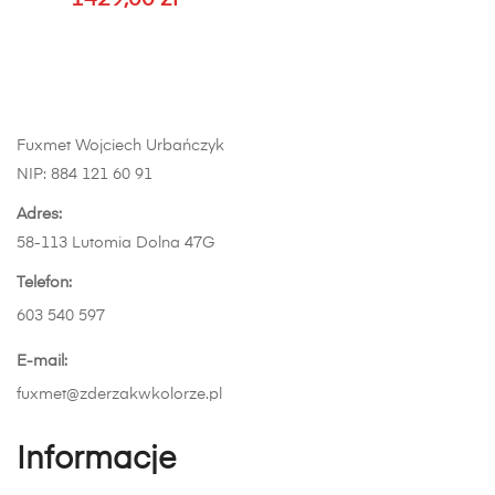
1429,00
zł
można
wybrać
na
stronie
produktu
Fuxmet Wojciech Urbańczyk
NIP: 884 121 60 91
Adres:
58-113 Lutomia Dolna 47G
Telefon:
603 540 597
E-mail:
fuxmet@zderzakwkolorze.pl
Informacje