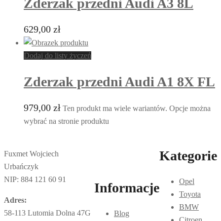
Zderzak przedni Audi A3 8L
629,00
zł
Dodaj do listy życzeń
Zderzak przedni Audi A1 8X FL
979,00
zł
Ten produkt ma wiele wariantów. Opcje można
wybrać na stronie produktu
Kategorie
Fuxmet Wojciech
Urbańczyk
NIP: 884 121 60 91
Opel
Informacje
Toyota
Adres:
BMW
58-113 Lutomia Dolna 47G
Blog
Citroen