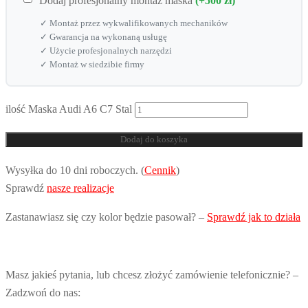
Dodaj profesjonalny montaż maska
(+500 zł)
✓ Montaż przez wykwalifikowanych mechaników
✓ Gwarancja na wykonaną usługę
✓ Użycie profesjonalnych narzędzi
✓ Montaż w siedzibie firmy
ilość Maska Audi A6 C7 Stal
Dodaj do koszyka
Wysyłka do 10 dni roboczych. (
Cennik
)
Sprawdź
nasze realizacje
Zastanawiasz się czy kolor będzie pasował? –
Sprawdź jak to działa
Masz jakieś pytania, lub chcesz złożyć zamówienie telefonicznie? –
Zadzwoń do nas: