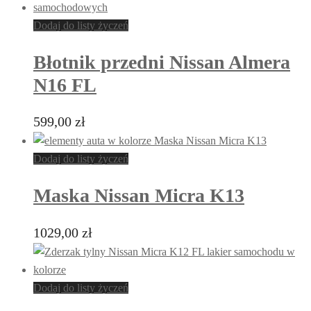
ma
wiele
Dodaj do listy życzeń
wariantów.
Błotnik przedni Nissan Almera
Opcje
można
N16 FL
wybrać
na
599,00
zł
Ten
stronie
produkt
produktu
ma
Dodaj do listy życzeń
wiele
Maska Nissan Micra K13
wariantów.
Opcje
można
1029,00
zł
wybrać
na
stronie
Dodaj do listy życzeń
produktu