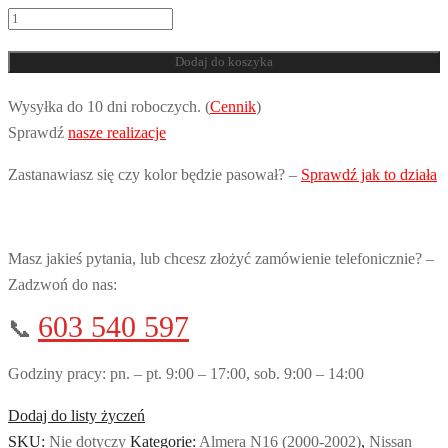
ilość
Błotnik
Dodaj do koszyka
przedni
Nissan
Wysyłka do 10 dni roboczych. (
Cennik
)
Almera
Sprawdź
nasze realizacje
N16
Zastanawiasz się czy kolor będzie pasował? –
Sprawdź jak to działa
Masz jakieś pytania, lub chcesz złożyć zamówienie telefonicznie? –
Zadzwoń do nas:
603 540 597
📞
Godziny pracy: pn. – pt. 9:00 – 17:00, sob. 9:00 – 14:00
Dodaj do listy życzeń
SKU:
Nie dotyczy
Kategorie:
Almera N16 (2000-2002)
,
Nissan