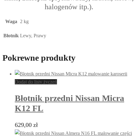
halogenów itp.).
Waga
2 kg
Błotnik
Lewy, Prawy
Pokrewne produkty
Dodaj do listy życzeń
Błotnik przedni Nissan Micra
K12 FL
629,00
zł
Ten
produkt