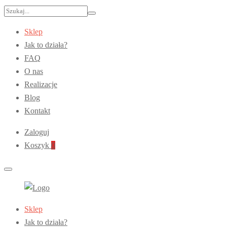
Szukaj:
Sklep
Jak to działa?
FAQ
O nas
Realizacje
Blog
Kontakt
Zaloguj
Koszyk
0
Zderzakwkolorze.pl
Główne
Sklep
–
menu
Jak to działa?
Części