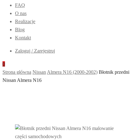
FAQ
samochodowe
O nas
w
Realizacje
kolorze
Blog
–
Kontakt
Zderzaki
przód
Zaloguj / Zarejestruj
+
0
tył,
Strona główna
Nissan
Almera N16 (2000-2002)
Błotnik przedni
błotniki,
Nissan Almera N16
maski
i
inne