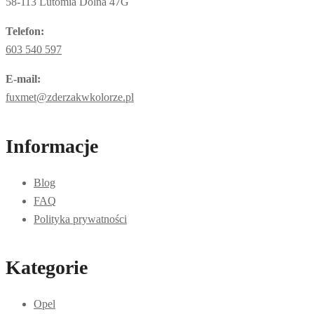
58-113 Lutomia Dolna 47G
można
wybrać
Telefon:
na
603 540 597
stronie
produktu
E-mail:
fuxmet@zderzakwkolorze.pl
Informacje
Blog
FAQ
Polityka prywatności
Kategorie
Opel