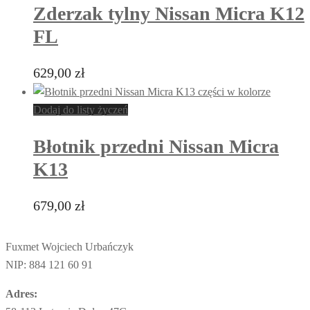
Zderzak tylny Nissan Micra K12
FL
629,00
zł
Dodaj do listy życzeń
Błotnik przedni Nissan Micra
K13
679,00
zł
Ten
produkt
ma
Fuxmet Wojciech Urbańczyk
wiele
NIP: 884 121 60 91
wariantów.
Adres:
Opcje