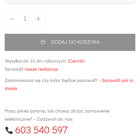
ilość
Błotnik
przedni
Ford
DODAJ DO KOSZYKA
S-
Max
Wysyłka do 10 dni roboczych. (
Cennik
)
FL
Sprawdź
nasze realizacje
Zastanawiasz się czy kolor będzie pasował? –
Sprawdź jak to
działa
Masz jakieś pytania, lub chcesz złożyć zamówienie
telefonicznie? – Zadzwoń do nas:
603 540 597