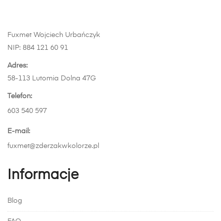
stronie
produktu
Fuxmet Wojciech Urbańczyk
NIP: 884 121 60 91
Adres:
58-113 Lutomia Dolna 47G
Telefon:
603 540 597
E-mail:
fuxmet@zderzakwkolorze.pl
Informacje
Blog