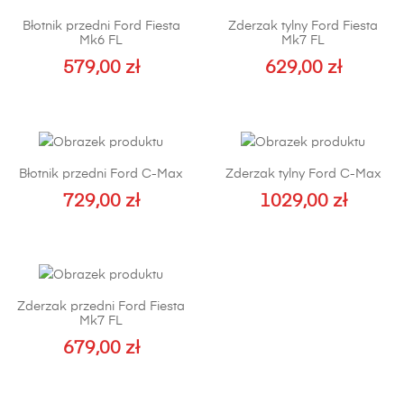
Błotnik przedni Ford Fiesta
Zderzak tylny Ford Fiesta
Mk6 FL
Mk7 FL
579,00
zł
629,00
zł
Ten
produkt
ma
wiele
Błotnik przedni Ford C-Max
Zderzak tylny Ford C-Max
wariantów.
Opcje
729,00
zł
1029,00
zł
można
Ten
wybrać
produkt
na
ma
stronie
wiele
Zderzak przedni Ford Fiesta
produktu
wariantów.
Mk7 FL
Opcje
679,00
zł
można
wybrać
na