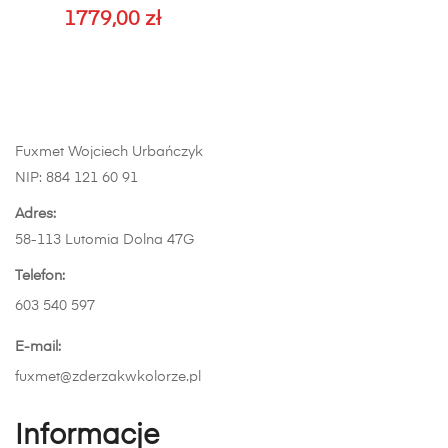
wybrać
Opcje
1779,00
zł
na
można
stronie
wybrać
produktu
na
stronie
produktu
Fuxmet Wojciech Urbańczyk
NIP: 884 121 60 91
Adres:
58-113 Lutomia Dolna 47G
Telefon:
603 540 597
E-mail:
fuxmet@zderzakwkolorze.pl
Informacje