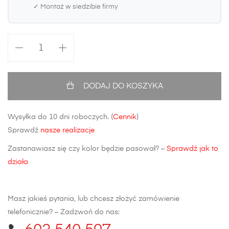
✓ Montaż w siedzibie firmy
ilość
Błotnik
przedni
BMW
DODAJ DO KOSZYKA
5
E60/E61
Wysyłka do 10 dni roboczych. (
Cennik
)
Stal
Sprawdź
nasze realizacje
Zastanawiasz się czy kolor będzie pasował? –
Sprawdź jak to
działa
Masz jakieś pytania, lub chcesz złożyć zamówienie
telefonicznie? – Zadzwoń do nas: