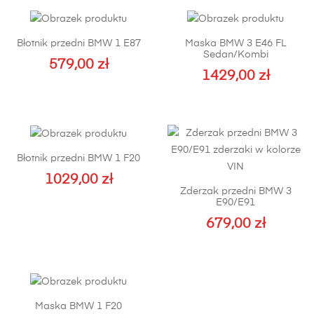
Błotnik przedni BMW 1 E87
Maska BMW 3 E46 FL
Sedan/Kombi
579,00
zł
1429,00
zł
Ten
produkt
ma
wiele
wariantów.
Błotnik przedni BMW 1 F20
Opcje
1029,00
zł
można
Zderzak przedni BMW 3
Ten
wybrać
E90/E91
produkt
na
679,00
zł
ma
stronie
Ten
wiele
produktu
produkt
wariantów.
ma
Opcje
wiele
można
Maska BMW 1 F20
wariantów.